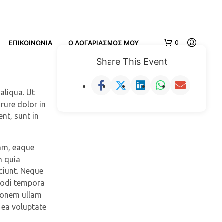
ΕΠΙΚΟΙΝΩΝΙΑ
Ο ΛΟΓΑΡΙΑΣΜΌΣ ΜΟΥ
0
Share This Event
aliqua. Ut
rure dolor in
ent, sunt in
iam, eaque
m quia
Κ
Α
ciunt. Neque
Ν
 modi tempora
Έ
tionem ullam
Ν
 ea voluptate
Α
Π