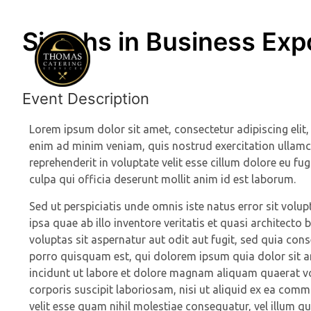
Sistahs in Business Ex
Event Description
Lorem ipsum dolor sit amet, consectetur adipiscing elit
enim ad minim veniam, quis nostrud exercitation ullamco
reprehenderit in voluptate velit esse cillum dolore eu fu
culpa qui officia deserunt mollit anim id est laborum.
Sed ut perspiciatis unde omnis iste natus error sit v
ipsa quae ab illo inventore veritatis et quasi architect
voluptas sit aspernatur aut odit aut fugit, sed quia co
porro quisquam est, qui dolorem ipsum quia dolor sit a
incidunt ut labore et dolore magnam aliquam quaerat v
corporis suscipit laboriosam, nisi ut aliquid ex ea com
velit esse quam nihil molestiae consequatur, vel illum q