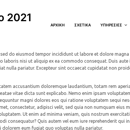
po 2021
ΑΡΧΙΚΗ
ΣΧΕΤΙΚΑ
ΥΠΗΡΕΣΙΕΣ
, sed do eiusmod tempor incididunt ut labore et dolore magna 
 laboris nisi ut aliquip ex ea commodo consequat. Duis aute i
giat nulla pariatur. Excepteur sint occaecat cupidatat non proid
oluptatem accusantium doloremque laudantium, totam rem aper
o beatae vitae dicta sunt explicabo. Nemo enim ipsam voluptate
nsequuntur magni dolores eos qui ratione voluptatem sequi nes
met, consectetur, adipisci velit, sed quia non numquam eius
oluptatem. Ut enim ad minima veniam, quis nostrum exercita
modi consequatur? Quis autem vel eum iure reprehenderit qui in
ui dolorem eum fugiat quo voluptas nulla pariatur.