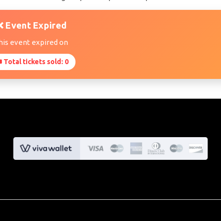
❌ Event Expired
his event expired on
 Total tickets sold: 0