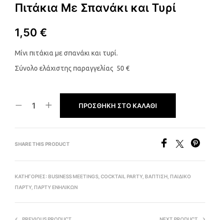
Πιτάκια Με Σπανάκι και Τυρί
1,50
€
Μίνι πιτάκια με σπανάκι και τυρί.
Σύνολο ελάχιστης παραγγελίας 50 €
ΠΡΟΣΘΉΚΗ ΣΤΟ ΚΑΛΆΘΙ
SHARE THIS PRODUCT
ΚΑΤΗΓΟΡΊΕΣ:
BUSINESS MEETINGS
,
COCKTAIL PARTY
,
ΒΑΠΤΙΣΗ
,
ΠΑΙΔΙΚΟ
ΠΑΡΤΥ
,
ΠΑΡΤΥ ΕΝΗΛΙΚΩΝ
PREVIOUS PRODUCT
NEXT PRODUCT