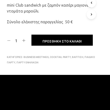
Ρ
mini Club sandwich με ζαμπόν κασέρι μαγιονέζα
Ο
ντομάτα μαρούλι.
Ϊ
Ό
Ν
Σύνολο ελάχιστης παραγγελίας 50 €
Σ
Τ
Ο
Κ
ΠΡΟΣΘΉΚΗ ΣΤΟ ΚΑΛΆΘΙ
Α
Λ
Ά
ΚΑΤΗΓΟΡΊΕΣ:
BUSINESS MEETINGS
,
COCKTAIL PARTY
,
ΒΑΠΤΙΣΗ
,
ΠΑΙΔΙΚΟ
Θ
Ι
ΠΑΡΤΥ
,
ΠΑΡΤΥ ΕΝΗΛΙΚΩΝ
Σ
Α
Σ
.