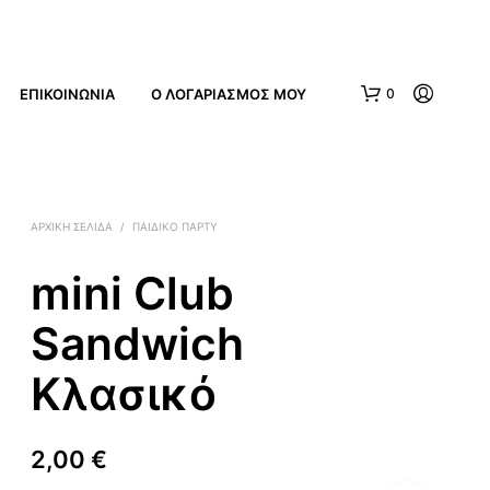
ΕΠΙΚΟΙΝΩΝΙΑ
Ο ΛΟΓΑΡΙΑΣΜΌΣ ΜΟΥ
0
ΑΡΧΙΚΉ ΣΕΛΊΔΑ
/
ΠΑΙΔΙΚΟ ΠΑΡΤΥ
mini Club
Sandwich
Κ
Α
Κλασικό
Ν
Έ
Ν
2,00
€
Α
Π